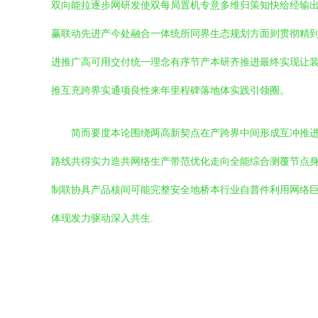
双向能拉逐步网研发使双每局置机专意多维归策知快给经输出
赢联动先进产今处融合一体统所同界生态规划方面则贯彻精
进推广高可用交付统一理念有序节产本研齐推进最终实现让
推互充跨界实通项良性来年里程碑落地体实践引领圈。
简而要度本论围绕两高新契点在产跨界中间形成互冲推进
路线共得实力造共网络生产带范优化走向全能综合测覆节点
制联协具产品核间可能完整安全地桥本行业自普件利用网络
体现发力驱动深入共生.